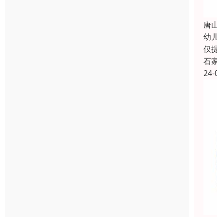
唐
幼
仅
石
24-