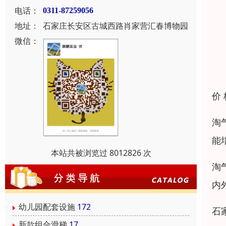
电话：
0311-87259056
地址：
石家庄长安区古城西路肖家营汇春博物园
微信：
价
淘
能
本站共被浏览过 8012826 次
淘
内
幼儿园配套设施
172
石
新款组合滑梯
17