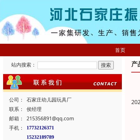
首页
产
站内搜索：
公司：
石家庄幼儿园玩具厂
20
联系：
侯经理
邮箱：
215356891@qq.com
手机：
17732126371
15232189789