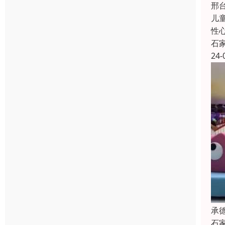
邢
儿
性
石
24-
承
石