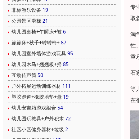
专
非标游乐设备
19
取
公园景区滑梯
21
幼儿园桌椅+午睡床+被
6
淘
蹦蹦床+秋千+转转椅+
87
性
幼儿园室外墙体游戏玩具
95
童
幼儿园木马+翘翘板+摇
85
石
互动传声筒
50
户外拓展运动训练器材
111
等
塑胶跑道+橡胶地垫+悬
19
在
幼儿安吉箱游戏组合
54
幼儿园玩教具+户外积木
72
社区小区健身器材+垃圾
2