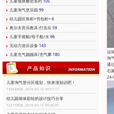
儿童墙体攀岩系列
105
儿童淘气堡乐园
99
幼儿园区角柜+书包柜+
6
奥尔夫音乐教具-打击乐
59
儿童手摇船/母子船/水
96
无动力游乐设备
143
运
儿童充气蹦蹦床/充气攀
180
淘
通
石
24-
儿童淘气堡分区规划，快来涨知识吧！
13364阅读 2018-03-15 09:57:17
幼儿园墙体彩绘的设计技巧分享
12277阅读 2018-03-15 09:40:07