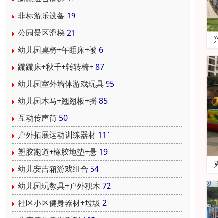
非标游乐设备
19
公园景区滑梯
21
幼儿园桌椅+午睡床+被
6
蹦蹦床+秋千+转转椅+
87
幼儿园室外墙体游戏玩具
95
幼儿园木马+翘翘板+摇
85
互动传声筒
50
户外拓展运动训练器材
111
塑胶跑道+橡胶地垫+悬
19
幼儿安吉箱游戏组合
54
幼儿园玩教具+户外积木
72
社区小区健身器材+垃圾
2