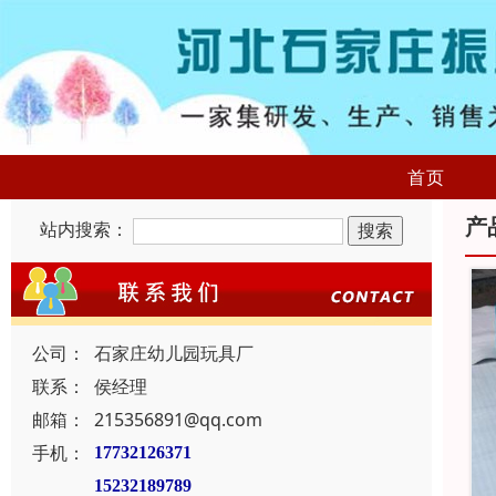
首页
产
站内搜索：
公司：
石家庄幼儿园玩具厂
联系：
侯经理
邮箱：
215356891@qq.com
手机：
17732126371
15232189789