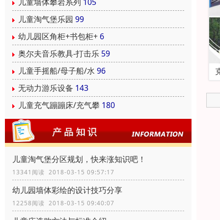
儿童墙体攀岩系列
105
儿童淘气堡乐园
99
幼儿园区角柜+书包柜+
6
奥尔夫音乐教具-打击乐
59
儿童手摇船/母子船/水
96
无动力游乐设备
143
儿童充气蹦蹦床/充气攀
180
儿童淘气堡分区规划，快来涨知识吧！
13341阅读 2018-03-15 09:57:17
幼儿园墙体彩绘的设计技巧分享
12258阅读 2018-03-15 09:40:07