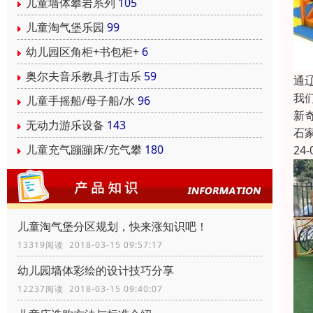
儿童墙体攀岩系列
105
儿童淘气堡乐园
99
幼儿园区角柜+书包柜+
6
奥尔夫音乐教具-打击乐
59
通
我
儿童手摇船/母子船/水
96
新
无动力游乐设备
143
石
儿童充气蹦蹦床/充气攀
180
24-
儿童淘气堡分区规划，快来涨知识吧！
13319阅读 2018-03-15 09:57:17
幼儿园墙体彩绘的设计技巧分享
12237阅读 2018-03-15 09:40:07