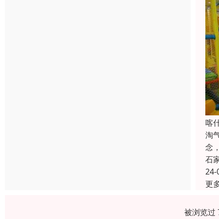
喀
淘
念
石
24-
更
被浏览过 