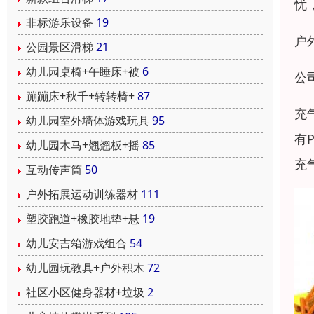
忧
非标游乐设备
19
户
公园景区滑梯
21
幼儿园桌椅+午睡床+被
6
公
蹦蹦床+秋千+转转椅+
87
充
幼儿园室外墙体游戏玩具
95
有
幼儿园木马+翘翘板+摇
85
充
互动传声筒
50
户外拓展运动训练器材
111
塑胶跑道+橡胶地垫+悬
19
幼儿安吉箱游戏组合
54
幼儿园玩教具+户外积木
72
社区小区健身器材+垃圾
2