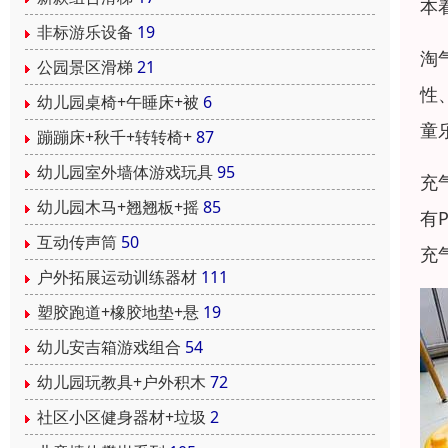
本
非标游乐设备
19
淘
公园景区滑梯
21
性
幼儿园桌椅+午睡床+被
6
童
蹦蹦床+秋千+转转椅+
87
幼儿园室外墙体游戏玩具
95
充
幼儿园木马+翘翘板+摇
85
有
互动传声筒
50
充
户外拓展运动训练器材
111
塑胶跑道+橡胶地垫+悬
19
幼儿安吉箱游戏组合
54
幼儿园玩教具+户外积木
72
社区小区健身器材+垃圾
2