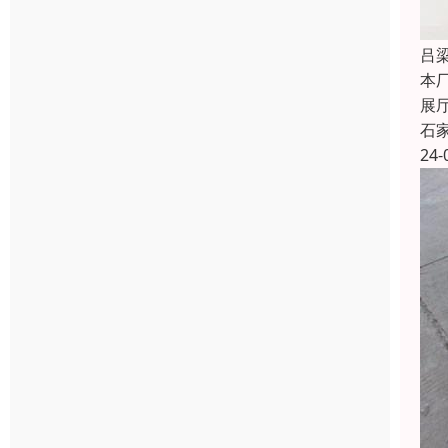
吕
本
展
石
24-