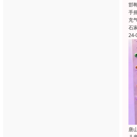
邯
手
充
石
24-
唐