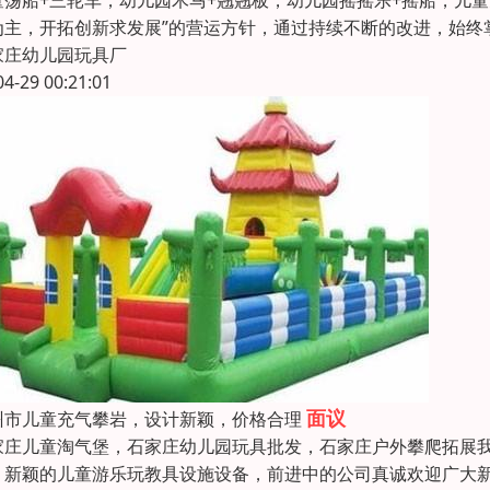
童荡船+三轮车，幼儿园木马+翘翘板，幼儿园摇摇乐+摇船，儿童
为主，开拓创新求发展”的营运方针，通过持续不断的改进，始终
家庄幼儿园玩具厂
04-29 00:21:01
面议
州市儿童充气攀岩，设计新颖，价格合理
家庄儿童淘气堡，石家庄幼儿园玩具批发，石家庄户外攀爬拓展我
，新颖的儿童游乐玩教具设施设备，前进中的公司真诚欢迎广大