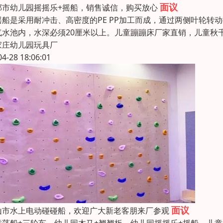
面议
郸市幼儿园摇摇乐+摇船，销售诚信，购买放心
摇船是采用耐冲击、高密度的PE PP加工而成，通过两侧叶轮
气水池内，水深必须20厘米以上。儿童蹦蹦床厂家直销，儿童秋
家庄幼儿园玩具厂
04-28 18:06:01
面议
山市水上电动碰碰船，欢迎广大新老客朋来厂参观