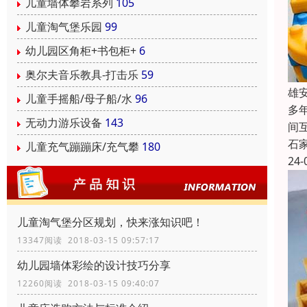
儿童墙体攀岩系列
105
儿童淘气堡乐园
99
幼儿园区角柜+书包柜+
6
奥尔夫音乐教具-打击乐
59
雄
儿童手摇船/母子船/水
96
多
无动力游乐设备
143
间
石
儿童充气蹦蹦床/充气攀
180
24-
儿童淘气堡分区规划，快来涨知识吧！
13347阅读 2018-03-15 09:57:17
幼儿园墙体彩绘的设计技巧分享
12260阅读 2018-03-15 09:40:07