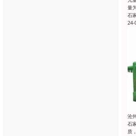
儿
量
石
24-
沧
石
质