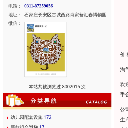
电话：
0311-87259056
地址：
石家庄长安区古城西路肖家营汇春博物园
微信：
价
淘
欢
本站共被浏览过 8002016 次
手
公
幼儿园配套设施
172
生
新款组合滑梯
17