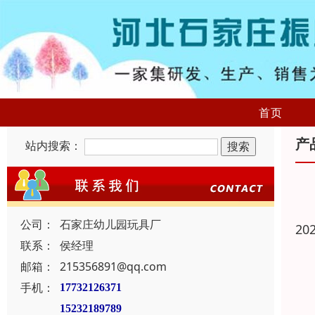
首页
产
站内搜索：
公司：
石家庄幼儿园玩具厂
20
联系：
侯经理
邮箱：
215356891@qq.com
手机：
17732126371
15232189789