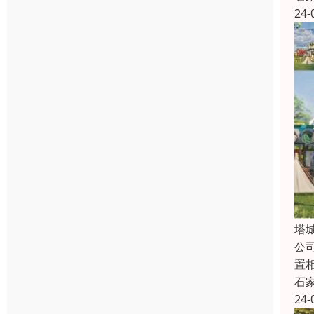
24-
塔
公
置
石
24-