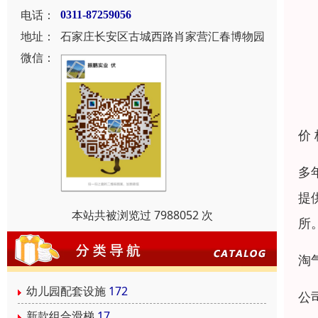
电话：
0311-87259056
地址：
石家庄长安区古城西路肖家营汇春博物园
微信：
价
多
提
本站共被浏览过 7988052 次
所
淘
幼儿园配套设施
172
公
新款组合滑梯
17