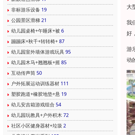
大
非标游乐设备
19
公园景区滑梯
21
我
幼儿园桌椅+午睡床+被
6
好
蹦蹦床+秋千+转转椅+
87
游
幼儿园室外墙体游戏玩具
95
动
幼儿园木马+翘翘板+摇
85
互动传声筒
50
户外拓展运动训练器材
111
塑胶跑道+橡胶地垫+悬
19
幼儿安吉箱游戏组合
54
幼儿园玩教具+户外积木
72
社区小区健身器材+垃圾
2