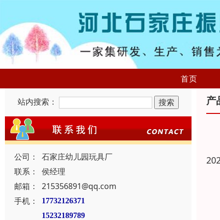
首页
产
站内搜索：
公司：
石家庄幼儿园玩具厂
20
联系：
侯经理
邮箱：
215356891@qq.com
手机：
17732126371
15232189789