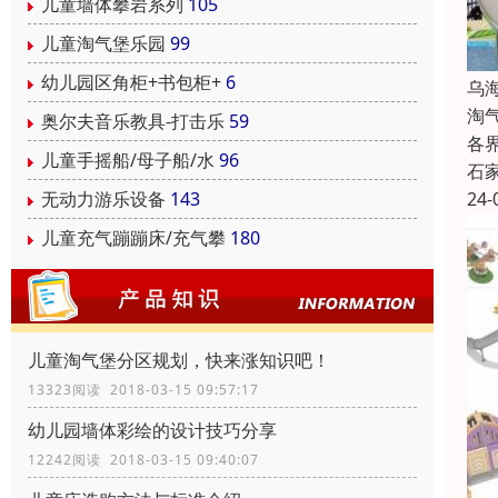
儿童墙体攀岩系列
105
儿童淘气堡乐园
99
幼儿园区角柜+书包柜+
6
乌
淘
奥尔夫音乐教具-打击乐
59
各
儿童手摇船/母子船/水
96
石
无动力游乐设备
143
24-
儿童充气蹦蹦床/充气攀
180
儿童淘气堡分区规划，快来涨知识吧！
13323阅读 2018-03-15 09:57:17
幼儿园墙体彩绘的设计技巧分享
12242阅读 2018-03-15 09:40:07