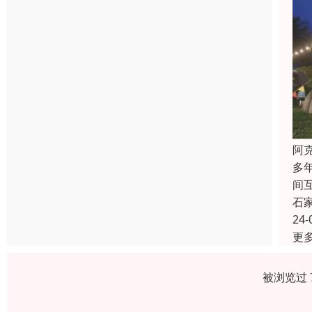
阿
多
间
石
24-
更
被浏览过 