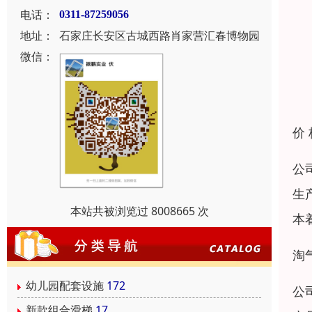
电话：
0311-87259056
地址：
石家庄长安区古城西路肖家营汇春博物园
微信：
价
公
生
本站共被浏览过 8008665 次
本
淘
幼儿园配套设施
172
公
新款组合滑梯
17