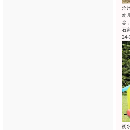
沧
幼
念
石
24-
衡