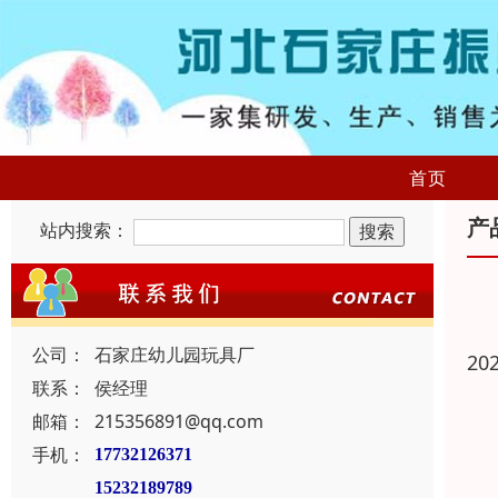
首页
产
站内搜索：
公司：
石家庄幼儿园玩具厂
20
联系：
侯经理
邮箱：
215356891@qq.com
手机：
17732126371
15232189789