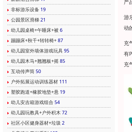
产
非标游乐设备
19
游
公园景区滑梯
21
动
幼儿园桌椅+午睡床+被
6
蹦蹦床+秋千+转转椅+
87
充
幼儿园室外墙体游戏玩具
95
有
幼儿园木马+翘翘板+摇
85
充
互动传声筒
50
户外拓展运动训练器材
111
塑胶跑道+橡胶地垫+悬
19
幼儿安吉箱游戏组合
54
幼儿园玩教具+户外积木
72
社区小区健身器材+垃圾
2