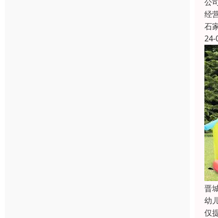
公
经
石
24-
晋
幼
仅