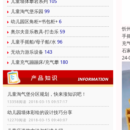
儿童墙体攀岩系列
105
儿童淘气堡乐园
99
幼儿园区角柜+书包柜+
6
忻
奥尔夫音乐教具-打击乐
59
手
儿童手摇船/母子船/水
96
充
石
无动力游乐设备
143
24-
儿童充气蹦蹦床/充气攀
180
儿童淘气堡分区规划，快来涨知识吧！
13358阅读 2018-03-15 09:57:17
幼儿园墙体彩绘的设计技巧分享
12270阅读 2018-03-15 09:40:07