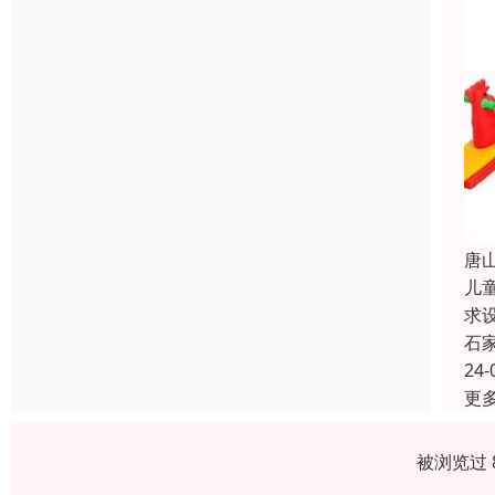
唐
儿
求
石
24-
更
被浏览过 