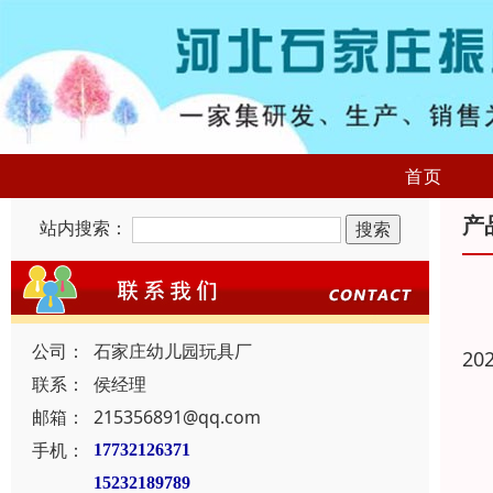
首页
产
站内搜索：
公司：
石家庄幼儿园玩具厂
20
联系：
侯经理
邮箱：
215356891@qq.com
手机：
17732126371
15232189789