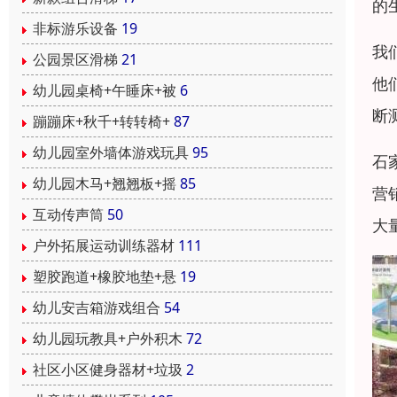
的
非标游乐设备
19
我
公园景区滑梯
21
他
幼儿园桌椅+午睡床+被
6
断
蹦蹦床+秋千+转转椅+
87
幼儿园室外墙体游戏玩具
95
石
幼儿园木马+翘翘板+摇
85
营
互动传声筒
50
大
户外拓展运动训练器材
111
塑胶跑道+橡胶地垫+悬
19
幼儿安吉箱游戏组合
54
幼儿园玩教具+户外积木
72
社区小区健身器材+垃圾
2