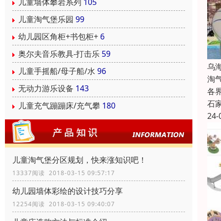
儿童墙体攀岩系列
105
儿童淘气堡乐园
99
幼儿园区角柜+书包柜+
6
奥尔夫音乐教具-打击乐
59
乌
儿童手摇船/母子船/水
96
淘
无动力游乐设备
143
各
石
儿童充气蹦蹦床/充气攀
180
24-
儿童淘气堡分区规划，快来涨知识吧！
13337阅读 2018-03-15 09:57:17
幼儿园墙体彩绘的设计技巧分享
12254阅读 2018-03-15 09:40:07