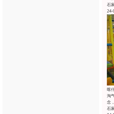
石
24-
喀
淘
念
石