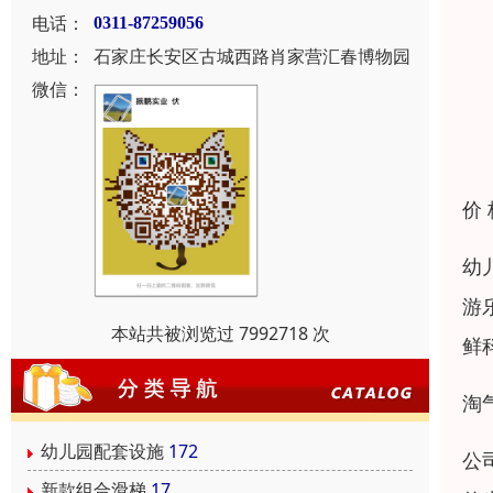
电话：
0311-87259056
地址：
石家庄长安区古城西路肖家营汇春博物园
微信：
价
幼
游
本站共被浏览过 7992718 次
鲜
淘
幼儿园配套设施
172
公
新款组合滑梯
17